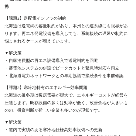
携
【課題2】送配電インフラの制約
北海道は送電網の容量制約があり、本州との連系線にも限界があ
ります。再エネ発電設備を導入しても、系統接続の遅延や制約に
悩まされるケースが増えています。
▼解決策
・自家消費型の再エネ設備導入で送電制約を回避
・蓄電池システムの併設でピークカットと緊急時対応を両立
・北海道電力ネットワークとの早期協議で接続条件を事前確認
【課題3】寒冷地特有のエネルギー効率問題
北海道の厳冬期は暖房需要が膨大で、エネルギーコストが経営を
圧迫します。既存設備の多くは効率が低く、改善余地が大きいも
のの、投資判断が難しい企業も多いのが現状です。
▼解決策
・道内で実績のある寒冷地仕様高効率設備への更新