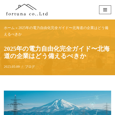
コ
ン
テ
ホーム
»
2025年の電力自由化完全ガイド〜北海道の企業はどう備
ン
えるべきか
ツ
へ
2025年の電力自由化完全ガイド〜北海
ス
道の企業はどう備えるべきか
キ
ッ
2025.05.09
ブログ
プ