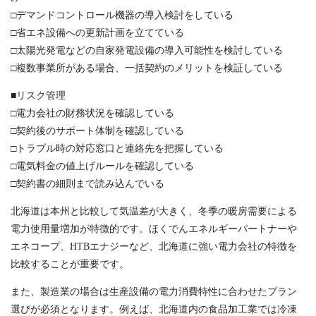
□デマンドコントロール機器の導入検討をしている
□省エネ設備への更新計画を立てている
□太陽光発電などの自家発電設備の導入可能性を検討している
□複数事業所がある場合、一括契約のメリットを検証している
■リスク管理
□電力会社の財務状況を確認している
□契約後のサポート体制を確認している
□トラブル時の対応窓口と連絡先を把握している
□電気料金の値上げルールを確認している
□契約書の細則まで読み込んでいる
北海道は本州と比較して気温差が大きく、冬季の暖房需要による
電力使用量増加が特徴的です。ほくでんエネルギーパートナーや
エネコープ、HTBエナジーなど、北海道に強い電力会社の特徴を
比較することが重要です。
また、製造業の場合は生産設備の電力消費特性に合わせたプラン
選びが必須となります。例えば、北海道内の食品加工業では冷凍