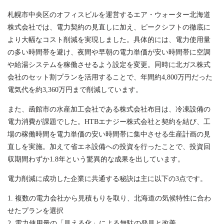
札幌市中央区のオフィスビルを運営するエア・ウォーター北海道
株式会社では、電力契約の見直しに加え、ピークシフトの徹底に
より大幅なコスト削減を実現しました。具体的には、電力使用量
の多い時間帯を避け、夜間や早朝の電力単価が安い時間帯に空調
や給湯システムを稼働させるよう設定を変更。同時に北ガス株式
会社のセット割プランを活用することで、年間約4,800万円だった
電気代を約3,360万円まで削減しています。
また、函館市の水産加工会社である株式会社布目は、冷凍設備の
電力消費が課題でした。HTBエナジー株式会社と契約を結び、工
場の稼働時間を電力単価の安い時間帯に集中させる生産計画の見
直しを実施。加えて省エネ設備への投資を行ったことで、投資回
収期間わずか1.8年という驚異的な成果を出しています。
電力削減に成功した企業に共通する秘訣は主に以下の3点です。
1. 複数の電力会社から見積もりを取り、北海道の気候特性に合わ
せたプランを選択
2. 電力使用量の「見える化」による無駄の発見と改善