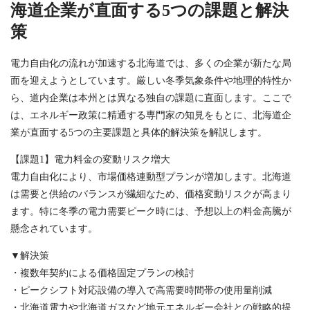
海道企業が直面する5つの課題と解決
策
電力自由化の流れが加速する北海道では、多くの企業が新たな局
面を迎えようとしています。厳しい冬季気象条件や地理的特性か
ら、道内企業は本州とは異なる独自の課題に直面します。ここで
は、エネルギー政策に精通する専門家の知見をもとに、北海道企
業が直面する5つの主要課題と具体的解決策を解説します。
【課題1】電力料金の変動リスク増大
電力自由化により、市場価格連動型プランが増加します。北海道
は需要と供給のバランスが繊細なため、価格変動リスクが高まり
ます。特に冬季の電力需要ピーク時には、予想以上の料金高騰が
懸念されています。
▼解決策
・複数年契約による価格固定プランの検討
・ピークシフト対応設備の導入で高需要時間帯の使用量削減
・北海道電力や北海道ガスなど地元エネルギー会社との戦略的提