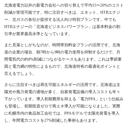
北海道電力以外の新電力会社への切り替えで平均15〜20%のコスト
削減が実現可能です。特に注目すべきは、エネット、HTBエナジ
ー、北ガスの各社が提供する法人向け特別プランです。中でも
HTBエナジーの「北海道ビジネスパワープラン」は基本料金の割
引率が業界最高水準となっています。
また見落としがちなのが、時間帯別料金プランの活用です。北海
道の企業の場合、朝7時から9時の電力使用を抑制するだけで、月
間電気代の約8%削減につながるケースもあります。これは季節要
因と電力網の特性によるもので、北海道特有の最適化ポイントと
言えるでしょう。
さらに注目すべきは再生可能エネルギーの活用です。北海道は太
陽光や風力発電の適地が多く、自家発電設備の導入コストも年々
下がっています。導入初期費用を抑える「電力PPA」という仕組み
も登場し、初期投資ゼロで再エネ導入が可能になりました。実際
に札幌市内の食品加工会社では、PPAモデルで太陽光発電を導入
し、年間電力コストを27%削減した事例もあります。