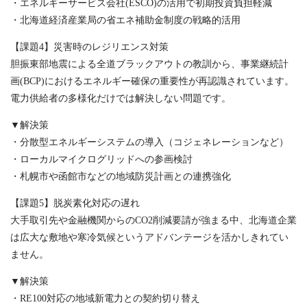
・エネルギーサービス会社(ESCO)の活用で初期投資負担軽減
・北海道経済産業局の省エネ補助金制度の戦略的活用
【課題4】災害時のレジリエンス対策
胆振東部地震による全道ブラックアウトの教訓から、事業継続計
画(BCP)におけるエネルギー確保の重要性が再認識されています。
電力供給者の多様化だけでは解決しない問題です。
▼解決策
・分散型エネルギーシステムの導入（コジェネレーションなど）
・ローカルマイクログリッドへの参画検討
・札幌市や函館市などの地域防災計画との連携強化
【課題5】脱炭素化対応の遅れ
大手取引先や金融機関からのCO2削減要請が強まる中、北海道企業
は広大な敷地や寒冷気候というアドバンテージを活かしきれてい
ません。
▼解決策
・RE100対応の地域新電力との契約切り替え