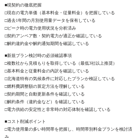
■現契約の徹底把握
□現在の電力単価（基本料金・従量料金）を把握している
□過去1年間の月別使用量データを保有している
□ピーク時の電力使用状況を分析済み
□契約アンペア数・契約電力が適正か確認している
□解約違約金や解約通知期間を確認している
■新規プラン検討時の必須確認事項
□複数社から見積もりを取得している（最低3社以上推奨）
□基本料金と従量料金の内訳を確認している
□北海道特有の気候条件に対応したプランか検証している
□燃料費調整額の算定方法を理解している
□契約期間と自動更新条件を確認している
□解約条件（違約金など）を確認している
□電力供給の安定性と非常時の対応体制を確認している
■コスト削減ポイント
□電力使用量の多い時間帯を把握し、時間帯別料金プランを検討済
み